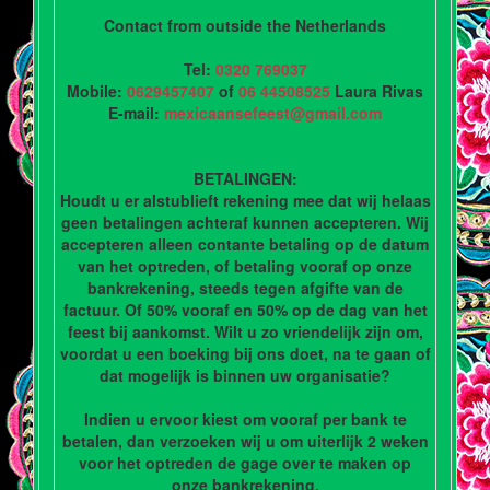
Contact from outside the Netherlands
Tel:
0320 769037
Mobile:
0629457407
of
06 44508525
Laura Rivas
E-mail:
mexicaansefeest@gmail.com
BETALINGEN:
Houdt u er alstublieft rekening mee dat wij helaas
geen betalingen achteraf kunnen accepteren. Wij
accepteren alleen contante betaling op de datum
van het optreden, of betaling vooraf op onze
bankrekening, steeds tegen afgifte van de
factuur. Of 50% vooraf en 50% op de dag van het
feest bij aankomst. Wilt u zo vriendelijk zijn om,
voordat u een boeking bij ons doet, na te gaan of
dat mogelijk is binnen uw organisatie?
Indien u ervoor kiest om vooraf per bank te
betalen, dan verzoeken wij u om uiterlijk 2 weken
voor het optreden de gage over te maken op
onze bankrekening.