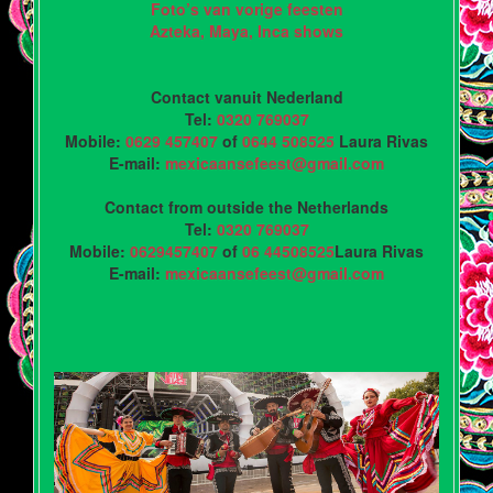
Foto’s van vorige feesten
Azteka, Maya, Inca shows
Contact vanuit Nederland
Tel:
0320 769037
Mobile:
0629 457407
of
0644 508525
Laura Rivas
E-mail:
mexicaansefeest@gmail.com
Contact from outside the Netherlands
Tel:
0320 769037
Mobile:
0629457407
of
06 44508525
Laura Rivas
E-mail:
mexicaansefeest@gmail.com