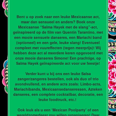
Bent u op zoek naar een leuke Mexicaanse act,
maar dan sensueel en anders? Boek onze
Mexicaanse “Salma Hayek met de slang”-act,
geïnspireerd op de film van Quentin Tarantino, met
een mooie sensuele danseres, een Mariachi band
(optioneel) en een gele, leuke slang! Eventueel
compleet met vuureffecten (tegen meerprijs)! Wij
hebben deze act al meerdere keren opgevoerd met
onze mooie danseres Simone! Een prachtige, op
Salma Hayek geïnspireerde act voor uw feestje!
Verder kunt u bij ons een leuke Salsa
zanger/zangeres bestellen, ook als duo of trio
avondvullend, en andere acts zoals: Limbo-acts,
Mariachibands, Mexicaansedanseressen, Azteken
danseres, een complete cocktailbar, decoratie, een
leuke foodtruck, etc.!
Ook leuk als u een ‘Mexican Poolparty’ of een
wereldzomerfeest zou willen organiseren! Daar