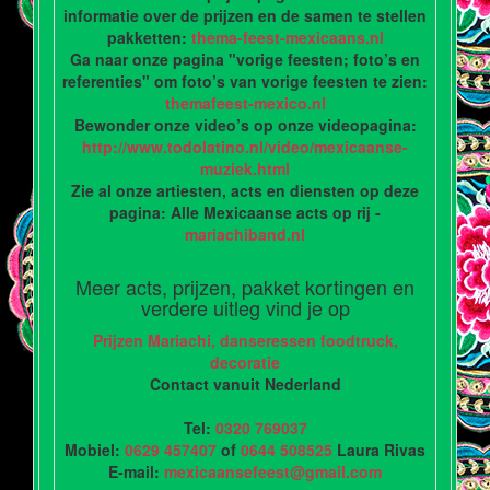
informatie over de prijzen en de samen te stellen
pakketten:
thema-feest-mexicaans.nl
Ga naar onze pagina "vorige feesten; foto’s en
referenties" om foto’s van vorige feesten te zien:
themafeest-mexico.nl
Bewonder onze video’s op onze videopagina:
http://www.todolatino.nl/video/mexicaanse-
muziek.html
Zie al onze artiesten, acts en diensten op deze
pagina: Alle Mexicaanse acts op rij -
mariachiband.nl
Meer acts, prijzen, pakket kortingen en
verdere uitleg vind je op
Prijzen Mariachi, danseressen foodtruck,
decoratie
Contact vanuit Nederland
Tel:
0320 769037
Mobiel:
0629 457407
of
0644 508525
Laura Rivas
E-mail:
mexicaansefeest@gmail.com