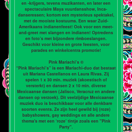
en -krijgers, tevens muzikanten, en later een
spectaculaire Maya vuurdansshow, Inca-
danseressen; kortom een mysterieus spektakel,
met de mooiste kostuums. Een waar Zuid-
Amerikaans indianenfeest! Ook voor een meet-
and-greet met slangen en indianen! Optredens
en foto’s met bijzondere rimboeslangen.
Geschikt voor kleine en grote feesten, voor
parades en winkelcentra promotie!
Pink Mariachi’s ©
“Pink Mariachi’s” is een Mariachi-duo dat bestaat
uit Mariana Castellanos en Laura Rivas. Zij
spelen 1 x 30 min. muziek (akoestisch of
versterkt) en dansen 2 x 10 min. diverse
Mexicaanse dansen (Jalisco, Veracruz en andere
dansen op verzoek). Dit veelzijdige Mexicaanse
muziek duo is beschikbaar voor alle denkbare
soorten events. Ze zijn heel gewild bij (roze)
babyshowers, gay weddings en alle andere
thema's met een ‘roze’ tintje zoals een "Pink
Party".