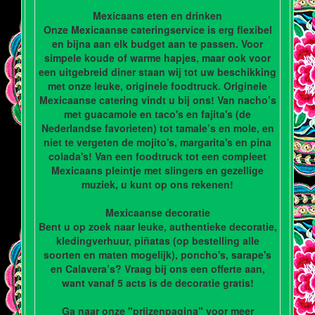
Mexicaans eten en drinken
Onze Mexicaanse cateringservice is erg flexibel
en bijna aan elk budget aan te passen. Voor
simpele koude of warme hapjes, maar ook voor
een uitgebreid diner staan wij tot uw beschikking
met onze leuke, originele foodtruck. Originele
Mexicaanse catering vindt u bij ons! Van nacho’s
met guacamole en taco's en fajita's (de
Nederlandse favorieten) tot tamale’s en mole, en
niet te vergeten de mojito's, margarita's en pina
colada's! Van een foodtruck tot een compleet
Mexicaans pleintje met slingers en gezellige
muziek, u kunt op ons rekenen!
Mexicaanse decoratie
Bent u op zoek naar leuke, authentieke decoratie,
kledingverhuur, piñatas (op bestelling alle
soorten en maten mogelijk), poncho's, sarape's
en Calavera’s? Vraag bij ons een offerte aan,
want vanaf 5 acts is de decoratie gratis!
Ga naar onze "prijzenpagina" voor meer